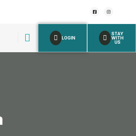
STAY
LOGIN
WITH
US
a