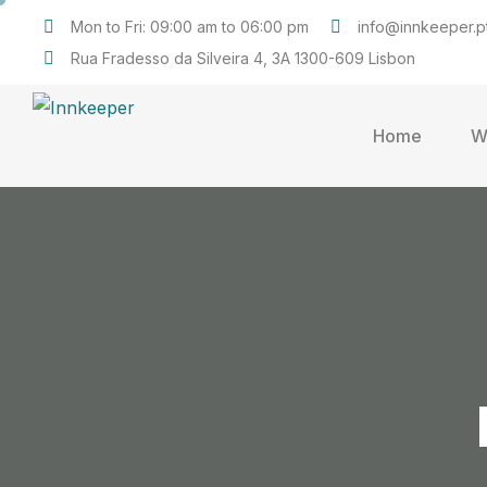
Mon to Fri: 09:00 am to 06:00 pm
info@innkeeper.p
Rua Fradesso da Silveira 4, 3A 1300-609 Lisbon
Home
W